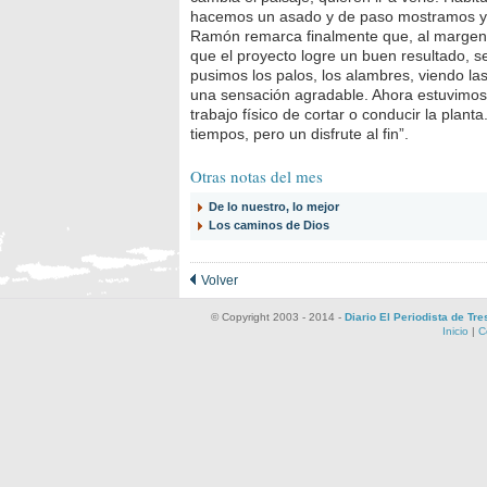
hacemos un asado y de paso mostramos y c
Ramón remarca finalmente que, al margen 
que el proyecto logre un buen resultado, s
pusimos los palos, los alambres, viendo las
una sensación agradable. Ahora estuvimos
trabajo físico de cortar o conducir la planta
tiempos, pero un disfrute al fin”.
Otras notas del mes
De lo nuestro, lo mejor
Los caminos de Dios
Volver
© Copyright 2003 - 2014 -
Diario El Periodista de Tr
Inicio
|
C