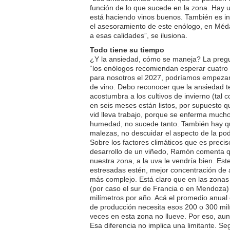
función de lo que sucede en la zona. Hay un
está haciendo vinos buenos. También es in
el asesoramiento de este enólogo, en Méda
a esas calidades”, se ilusiona.
Todo tiene su tiempo
¿Y la ansiedad, cómo se maneja? La pregu
“los enólogos recomiendan esperar cuatro 
para nosotros el 2027, podríamos empeza
de vino. Debo reconocer que la ansiedad t
acostumbra a los cultivos de invierno (tal
en seis meses están listos, por supuesto qu
vid lleva trabajo, porque se enferma much
humedad, no sucede tanto. También hay que
malezas, no descuidar el aspecto de la p
Sobre los factores climáticos que es preci
desarrollo de un viñedo, Ramón comenta q
nuestra zona, a la uva le vendría bien. Est
estresadas estén, mejor concentración de 
más complejo. Está claro que en las zonas
(por caso el sur de Francia o en Mendoza)
milímetros por año. Acá el promedio anual 
de producción necesita esos 200 o 300 mi
veces en esta zona no llueve. Por eso, au
Esa diferencia no implica una limitante. 