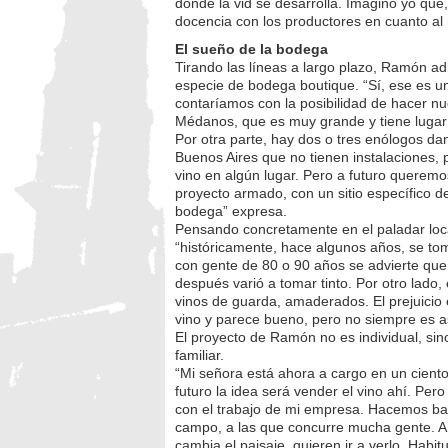
donde la vid se desarrolla. Imagino yo que
docencia con los productores en cuanto al 
El sueño de la bodega
Tirando las líneas a largo plazo, Ramón a
especie de bodega boutique. “Sí, ese es un 
contaríamos con la posibilidad de hacer nu
Médanos, que es muy grande y tiene lugar pa
Por otra parte, hay dos o tres enólogos dan
Buenos Aires que no tienen instalaciones,
vino en algún lugar. Pero a futuro queremo
proyecto armado, con un sitio específico d
bodega” expresa.
Pensando concretamente en el paladar loca
“históricamente, hace algunos años, se 
con gente de 80 o 90 años se advierte que 
después varió a tomar tinto. Por otro lado,
vinos de guarda, amaderados. El prejuicio
vino y parece bueno, pero no siempre es as
El proyecto de Ramón no es individual, sin
familiar.
“Mi señora está ahora a cargo en un ciento
futuro la idea será vender el vino ahí. Per
con el trabajo de mi empresa. Hacemos bas
campo, a las que concurre mucha gente. A
cambia el paisaje, quieren ir a verlo. Hab