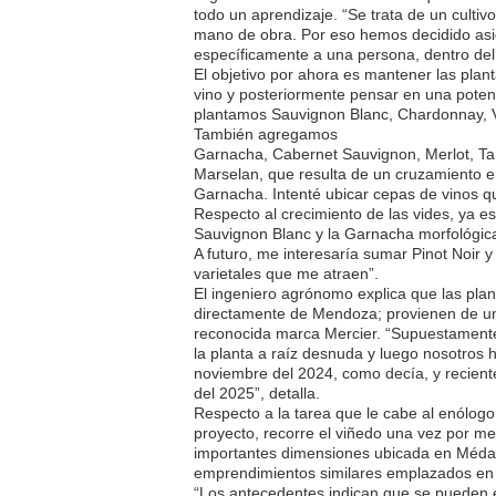
todo un aprendizaje. “Se trata de un cultiv
mano de obra. Por eso hemos decidido asig
específicamente a una persona, dentro de
El objetivo por ahora es mantener las plant
vino y posteriormente pensar en una poten
plantamos Sauvignon Blanc, Chardonnay, Vi
También agregamos
Garnacha, Cabernet Sauvignon, Merlot, T
Marselan, que resulta de un cruzamiento e
Garnacha. Intenté ubicar cepas de vinos q
Respecto al crecimiento de las vides, ya 
Sauvignon Blanc y la Garnacha morfológic
A futuro, me interesaría sumar Pinot Noir 
varietales que me atraen”.
El ingeniero agrónomo explica que las plan
directamente de Mendoza; provienen de un
reconocida marca Mercier. “Supuestamente
la planta a raíz desnuda y luego nosotros 
noviembre del 2024, como decía, y recien
del 2025”, detalla.
Respecto a la tarea que le cabe al enólog
proyecto, recorre el viñedo una vez por m
importantes dimensiones ubicada en Méda
emprendimientos similares emplazados en 
“Los antecedentes indican que se pueden e