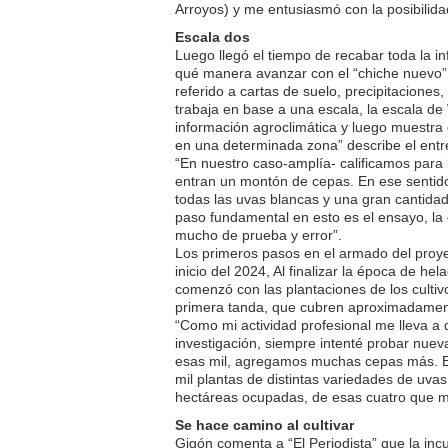
Arroyos) y me entusiasmó con la posibilida
Escala dos
Luego llegó el tiempo de recabar toda la i
qué manera avanzar con el “chiche nuevo”.
referido a cartas de suelo, precipitaciones
trabaja en base a una escala, la escala de
información agroclimática y luego muestra 
en una determinada zona” describe el entr
“En nuestro caso-amplía- calificamos para
entran un montón de cepas. En ese sentid
todas las uvas blancas y una gran cantidad
paso fundamental en esto es el ensayo, la
mucho de prueba y error”.
Los primeros pasos en el armado del proyec
inicio del 2024, Al finalizar la época de h
comenzó con las plantaciones de los cultiv
primera tanda, que cubren aproximadamen
“Como mi actividad profesional me lleva a d
investigación, siempre intenté probar nuev
esas mil, agregamos muchas cepas más. E
mil plantas de distintas variedades de uva
hectáreas ocupadas, de esas cuatro que m
Se hace camino al cultivar
Gigón comenta a “El Periodista” que la incur