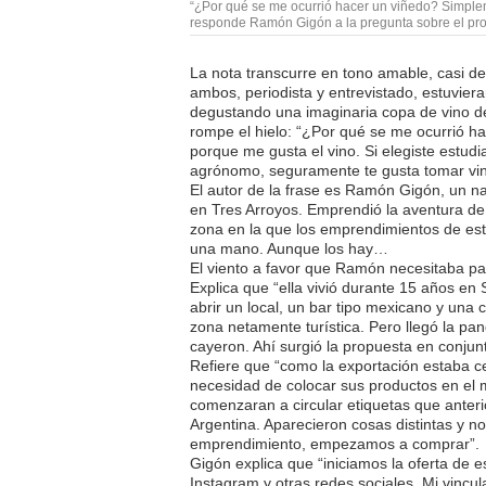
“¿Por qué se me ocurrió hacer un viñedo? Simple
responde Ramón Gigón a la pregunta sobre el pro
La nota transcurre en tono amable, casi de 
ambos, periodista y entrevistado, estuvier
degustando una imaginaria copa de vino 
rompe el hielo: “¿Por qué se me ocurrió 
porque me gusta el vino. Si elegiste estudi
agrónomo, seguramente te gusta tomar vin
El autor de la frase es Ramón Gigón, un na
en Tres Arroyos. Emprendió la aventura de i
zona en la que los emprendimientos de est
una mano. Aunque los hay…
El viento a favor que Ramón necesitaba pa
Explica que “ella vivió durante 15 años en
abrir un local, un bar tipo mexicano y una 
zona netamente turística. Pero llegó la p
cayeron. Ahí surgió la propuesta en conju
Refiere que “como la exportación estaba c
necesidad de colocar sus productos en el
comenzaran a circular etiquetas que ante
Argentina. Aparecieron cosas distintas y n
emprendimiento, empezamos a comprar”.
Gigón explica que “iniciamos la oferta de 
Instagram y otras redes sociales. Mi vincul