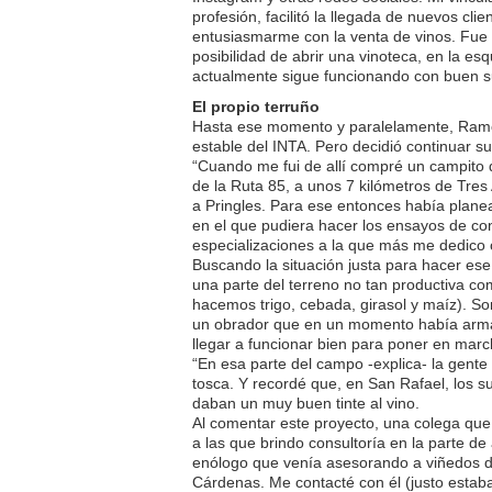
profesión, facilitó la llegada de nuevos c
entusiasmarme con la venta de vinos. Fue 
posibilidad de abrir una vinoteca, en la es
actualmente sigue funcionando con buen s
El propio terruño
Hasta ese momento y paralelamente, Ramó
estable del INTA. Pero decidió continuar s
“Cuando me fui de allí compré un campito 
de la Ruta 85, a unos 7 kilómetros de Tres 
a Pringles. Para ese entonces había planea
en el que pudiera hacer los ensayos de con
especializaciones a la que más me dedico
Buscando la situación justa para hacer es
una parte del terreno no tan productiva c
hacemos trigo, cebada, girasol y maíz). So
un obrador que en un momento había armad
llegar a funcionar bien para poner en marc
“En esa parte del campo -explica- la gent
tosca. Y recordé que, en San Rafael, los su
daban un muy buen tinte al vino.
Al comentar este proyecto, una colega que 
a las que brindo consultoría en la parte d
enólogo que venía asesorando a viñedos de
Cárdenas. Me contacté con él (justo estaba