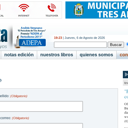
19:23
| Jueves, 6 de Agosto de 2026
notas edición
nuestros libros
quienes somos
con
o
tr
"
c
ellido:
(Obligatorio)
Of
Bu
di
ww
 correo:
(Obligatorio)
(0