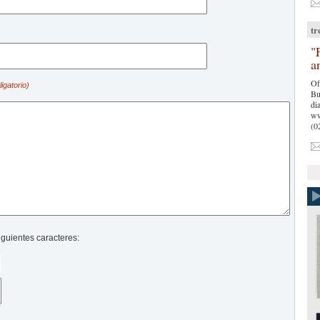
tr
"
a
Of
igatorio)
Bu
di
ww
(0
iguientes caracteres: