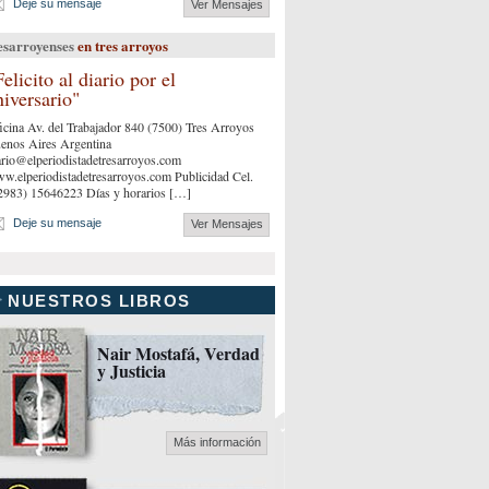
Deje su mensaje
Ver Mensajes
esarroyenses
en tres arroyos
Felicito al diario por el
niversario"
icina Av. del Trabajador 840 (7500) Tres Arroyos
enos Aires Argentina
ario@elperiodistadetresarroyos.com
w.elperiodistadetresarroyos.com Publicidad Cel.
2983) 15646223 Días y horarios […]
Deje su mensaje
Ver Mensajes
NUESTROS LIBROS
Nair Mostafá, Verdad
y Justicia
Más información