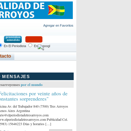
Agregar en Favoritos
pronóstico
extendido
En El Periodista
En
tacto
MENSAJES
esarroyenses
por el mundo
Felicitaciones por veinte años de
onstantes sorprenderes"
icina Av. del Trabajador 840 (7500) Tres Arroyos
enos Aires Argentina
ario@elperiodistadetresarroyos.com
w.elperiodistadetresarroyos.com Publicidad Cel.
2983) 15646223 Días y horarios […]