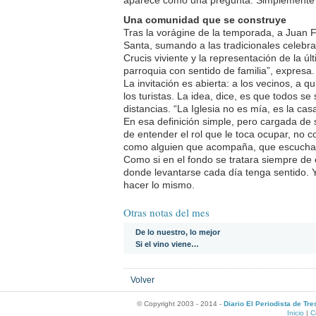
aparece como una pregunta. Simplemente h
Una comunidad que se construye
Tras la vorágine de la temporada, a Juan F
Santa, sumando a las tradicionales celebr
Crucis viviente y la representación de la ú
parroquia con sentido de familia”, expresa.
La invitación es abierta: a los vecinos, a q
los turistas. La idea, dice, es que todos se 
distancias. “La Iglesia no es mía, es la ca
En esa definición simple, pero cargada de
de entender el rol que le toca ocupar, no c
como alguien que acompaña, que escucha,
Como si en el fondo se tratara siempre de
donde levantarse cada día tenga sentido. Y,
hacer lo mismo.
Otras notas del mes
De lo nuestro, lo mejor
Si el vino viene…
Volver
© Copyright 2003 - 2014 -
Diario El Periodista de Tr
Inicio
|
C