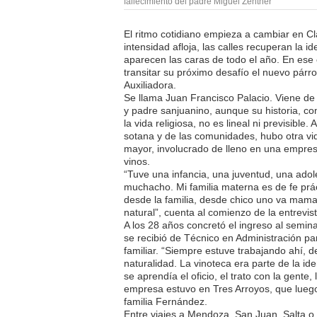
fallecimiento del padre Miguel Zentner
El ritmo cotidiano empieza a cambiar en C
intensidad afloja, las calles recuperan la i
aparecen las caras de todo el año. En es
transitar su próximo desafío el nuevo párr
Auxiliadora.
Se llama Juan Francisco Palacio. Viene d
y padre sanjuanino, aunque su historia, c
la vida religiosa, no es lineal ni previsible.
sotana y de las comunidades, hubo otra vida
mayor, involucrado de lleno en una empresa
vinos.
“Tuve una infancia, una juventud, una adol
muchacho. Mi familia materna es de fe prác
desde la familia, desde chico uno va mam
natural”, cuenta al comienzo de la entrevist
A los 28 años concretó el ingreso al semina
se recibió de Técnico en Administración pa
familiar. “Siempre estuve trabajando ahí, 
naturalidad. La vinoteca era parte de la id
se aprendía el oficio, el trato con la gente,
empresa estuvo en Tres Arroyos, que luego
familia Fernández.
Entre viajes a Mendoza, San Juan, Salta o 