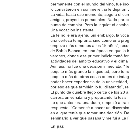
permanente con el mundo del vino, fue in
lo convirtieron en sommelier, sí le dejaron
La vida, hasta ese momento, seguía el curs
amigos, proyectos personales. Nada parecí
punto de cambiar. Pero la inquietud esta
Una vocación insistente
La fe no le era ajena. Sin embargo, la voc
una certeza temprana, sino como una pregu
empezó más o menos a los 15 años”, recue
de Bahía Blanca, en una época en que la i
varones, donde ese primer indicio tomó for
actividades del ámbito educativo y el cli
Aun así, no fue una decisión inmediata. “T
poquito más grande la inquietud, pero tom
poquito más de otras cosas antes de indag
poder hacer experiencia de la universidad, 
por eso es que también lo fui dilatando”, r
El punto de quiebre llegó cerca de los 28
carrera universitaria y preparando la tesis.
Lo que antes era una duda, empezó a tra
respuesta. “Comencé a hacer un discernimi
en el que tenía que tomar una decisión. De
seminario a ver qué pasaba y me fui a La P
En paz