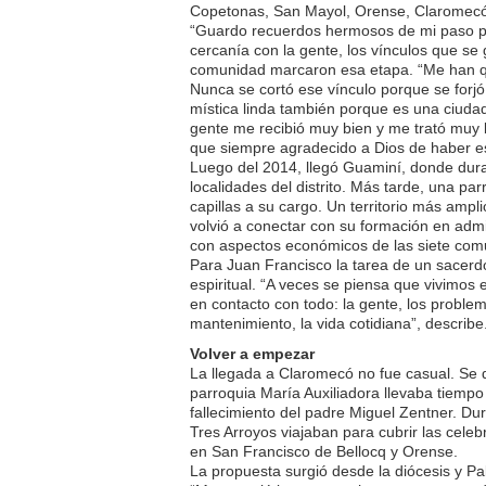
Copetonas, San Mayol, Orense, Claromecó
“Guardo recuerdos hermosos de mi paso po
cercanía con la gente, los vínculos que se 
comunidad marcaron esa etapa. “Me han qu
Nunca se cortó ese vínculo porque se forjó
mística linda también porque es una ciuda
gente me recibió muy bien y me trató muy b
que siempre agradecido a Dios de haber est
Luego del 2014, llegó Guaminí, donde duran
localidades del distrito. Más tarde, una pa
capillas a su cargo. Un territorio más ampl
volvió a conectar con su formación en adm
con aspectos económicos de las siete com
Para Juan Francisco la tarea de un sacerd
espiritual. “A veces se piensa que vivimos
en contacto con todo: la gente, los problem
mantenimiento, la vida cotidiana”, describe
Volver a empezar
La llegada a Claromecó no fue casual. Se di
parroquia María Auxiliadora llevaba tiempo 
fallecimiento del padre Miguel Zentner. Du
Tres Arroyos viajaban para cubrir las cele
en San Francisco de Bellocq y Orense.
La propuesta surgió desde la diócesis y Pa