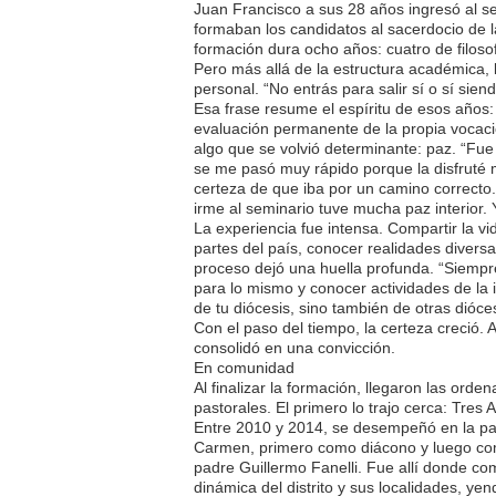
Juan Francisco a sus 28 años ingresó al s
formaban los candidatos al sacerdocio de l
formación dura ocho años: cuatro de filosof
Pero más allá de la estructura académica, 
personal. “No entrás para salir sí o sí sie
Esa frase resume el espíritu de esos años
evaluación permanente de la propia vocaci
algo que se volvió determinante: paz. “Fu
se me pasó muy rápido porque la disfruté 
certeza de que iba por un camino correcto
irme al seminario tuve mucha paz interior. 
La experiencia fue intensa. Compartir la vi
partes del país, conocer realidades diversas
proceso dejó una huella profunda. “Siempre
para lo mismo y conocer actividades de la 
de tu diócesis, sino también de otras dióc
Con el paso del tiempo, la certeza creció. A
consolidó en una convicción.
En comunidad
Al finalizar la formación, llegaron las orden
pastorales. El primero lo trajo cerca: Tres 
Entre 2010 y 2014, se desempeñó en la pa
Carmen, primero como diácono y luego c
padre Guillermo Fanelli. Fue allí donde c
dinámica del distrito y sus localidades, y