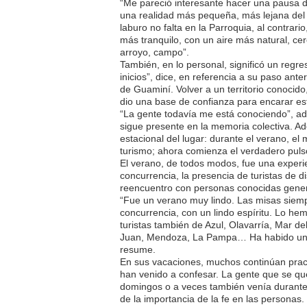
“Me pareció interesante hacer una pausa d
una realidad más pequeña, más lejana del 
laburo no falta en la Parroquia, al contrari
más tranquilo, con un aire más natural, ce
arroyo, campo”.
También, en lo personal, significó un regre
inicios”, dice, en referencia a su paso anter
de Guaminí. Volver a un territorio conocido
dio una base de confianza para encarar es
“La gente todavía me está conociendo”, adm
sigue presente en la memoria colectiva. A
estacional del lugar: durante el verano, e
turismo; ahora comienza el verdadero puls
El verano, de todos modos, fue una experie
concurrencia, la presencia de turistas de di
reencuentro con personas conocidas gener
“Fue un verano muy lindo. Las misas siem
concurrencia, con un lindo espíritu. Lo 
turistas también de Azul, Olavarría, Mar de
Juan, Mendoza, La Pampa… Ha habido una li
resume.
En sus vacaciones, muchos continúan pract
han venido a confesar. La gente que se q
domingos o a veces también venía durante
de la importancia de la fe en las personas.