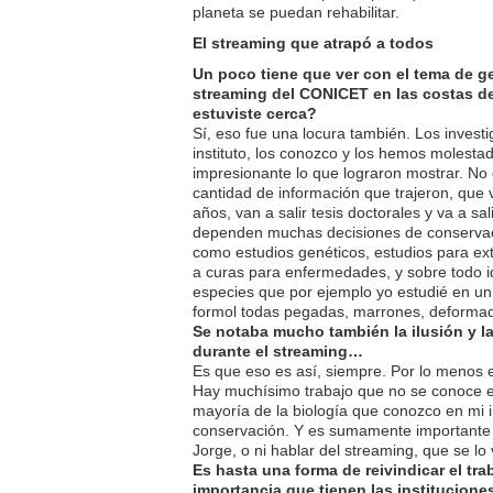
planeta se puedan rehabilitar.
El streaming que atrapó a todos
Un poco tiene que ver con el tema de g
streaming del CONICET en las costas de
estuviste cerca?
Sí, eso fue una locura también. Los invest
instituto, los conozco y los hemos molest
impresionante lo que lograron mostrar. No
cantidad de información que trajeron, que 
años, van a salir tesis doctorales y va a sa
dependen muchas decisiones de conservaci
como estudios genéticos, estudios para ex
a curas para enfermedades, y sobre todo i
especies que por ejemplo yo estudié en un li
formol todas pegadas, marrones, deforma
Se notaba mucho también la ilusión y l
durante el streaming…
Es que eso es así, siempre. Por lo menos 
Hay muchísimo trabajo que no se conoce e
mayoría de la biología que conozco en mi i
conservación. Y es sumamente importante
Jorge, o ni hablar del streaming, que se lo v
Es hasta una forma de reivindicar el trab
importancia que tienen las institucion