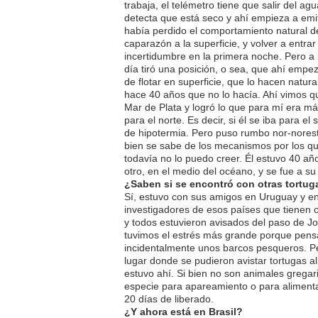
trabaja, el telémetro tiene que salir del a
detecta que está seco y ahí empieza a emit
había perdido el comportamiento natural de
caparazón a la superficie, y volver a entra
incertidumbre en la primera noche. Pero a 
día tiró una posición, o sea, que ahí emp
de flotar en superficie, que lo hacen natur
hace 40 años que no lo hacía. Ahí vimos q
Mar de Plata y logró lo que para mí era más
para el norte. Es decir, si él se iba para e
de hipotermia. Pero puso rumbo nor-norest
bien se sabe de los mecanismos por los que
todavía no lo puedo creer. Él estuvo 40 año
otro, en el medio del océano, y se fue a su
¿Saben si se encontró con otras tortug
Sí, estuvo con sus amigos en Uruguay y en
investigadores de esos países que tienen 
y todos estuvieron avisados del paso de Jo
tuvimos el estrés más grande porque pen
incidentalmente unos barcos pesqueros. P
lugar donde se pudieron avistar tortugas 
estuvo ahí. Si bien no son animales gregar
especie para apareamiento o para alimenta
20 días de liberado.
¿Y ahora está en Brasil?