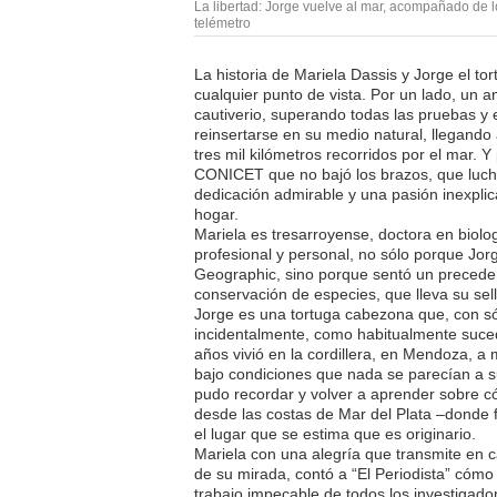
La libertad: Jorge vuelve al mar, acompañado de 
telémetro
La historia de Mariela Dassis y Jorge el 
cualquier punto de vista. Por un lado, un 
cautiverio, superando todas las pruebas y 
reinsertarse en su medio natural, llegando
tres mil kilómetros recorridos por el mar. Y
CONICET que no bajó los brazos, que luch
dedicación admirable y una pasión inexplic
hogar.
Mariela es tresarroyense, doctora en biolog
profesional y personal, no sólo porque Jorg
Geographic, sino porque sentó un preceden
conservación de especies, que lleva su sell
Jorge es una tortuga cabezona que, con só
incidentalmente, como habitualmente suce
años vivió en la cordillera, en Mendoza, a m
bajo condiciones que nada se parecían a s
pudo recordar y volver a aprender sobre cóm
desde las costas de Mar del Plata –donde f
el lugar que se estima que es originario.
Mariela con una alegría que transmite en c
de su mirada, contó a “El Periodista” cómo 
trabajo impecable de todos los investigad