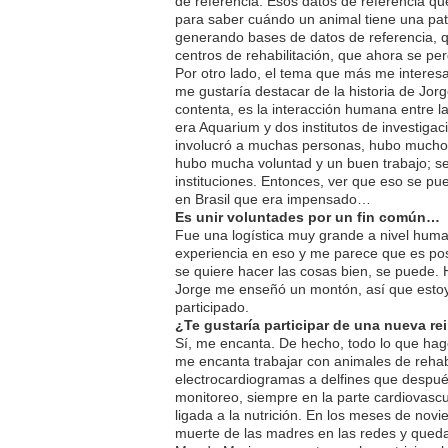
de referencia. Esos datos de referencia que 
para saber cuándo un animal tiene una pat
generando bases de datos de referencia, q
centros de rehabilitación, que ahora se pe
Por otro lado, el tema que más me interes
me gustaría destacar de la historia de Jo
contenta, es la interacción humana entre la
era Aquarium y dos institutos de investigac
involucró a muchas personas, hubo mucho
hubo mucha voluntad y un buen trabajo; se
instituciones. Entonces, ver que eso se p
en Brasil que era impensado…
Es unir voluntades por un fin común…
Fue una logística muy grande a nivel hum
experiencia en eso y me parece que es po
se quiere hacer las cosas bien, se puede.
Jorge me enseñó un montón, así que esto
participado.
¿Te gustaría participar de una nueva re
Sí, me encanta. De hecho, todo lo que hag
me encanta trabajar con animales de rehab
electrocardiogramas a delfines que después
monitoreo, siempre en la parte cardiovascu
ligada a la nutrición. En los meses de no
muerte de las madres en las redes y quedan