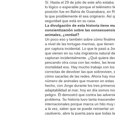
Sí. Hasta el 29 de julio de este año estaba 
lo lógico o esperable porque el telémetro ti
posición fue en Bahía de Guanabara, en R
la que posiblemente él sea originario. Así
seguridad que está en su casa.
La divulgación de esta historia tiene m
concientización sobre las consecuencias
animales, ¿verdad?
Un poco eso y también sobre cómo finalme
a nivel de las tortugas marinas, que tiene
por captura incidental. Lo que le pasó a Jo
que vienen en su ruta migratoria natural de
capturan incidentalmente. ¿Qué quiere de
pescando otra cosa con las redes, las lev
mortalidad eso. Hay mucho trabajo con los
correctas de devolver las que sobreviven, 
cómo sacarlas de las redes. Ahora hay mu
número de animales que mueren en estas r
hecho, con Jorge durante los tres primeros
adaptabilidad al mar; hoy en día somos no
peligro. Él demostró que contra las advers
problema. Su historia tuvo tanta trascende
internacionales porque marca un hito muy 
a la vez, saber que se puede reinsertar u
cautiverio, abre la puerta para que todas l