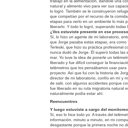
trabajó en la alimentación, dándole una c
natural y alimento vivo para ver sus capac
lo logró. También se le construyeron refugi
que competían por el recurso de la comid
etapas para verlo en un ambiente lo más p
liberarlo. Y todo lo logró, superando todas 
¿Vos estuviste presente en ese proces
Sí, lo hizo un agente de mi laboratorio, en
que Jorge pasaba estas etapas, era como “
Terleski, que hizo su práctica profesional
nunca dudó de Jorge. Él superó todas las e
mar. Yo tuve la idea de ponerle un telémet
liberado y fue difícil conseguir la financia
telémetros que los pensábamos usar para 
proyecto. Así que fui con la historia de Jo
director de mi laboratorio, confío en mí y 
de salir, con algunos accidentes porque co
fue liberado en su ruta migratoria natural
naturalmente podía estar ahí.
Reencuentros
Y luego estuviste a cargo del monitore
Sí, eso lo hice todo yo. A través del teléme
información, minuto a minuto, en mi compu
desgastante porque la primera noche no d