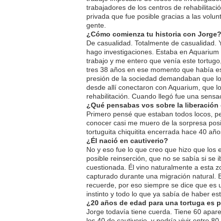
trabajadores de los centros de rehabilitació
privada que fue posible gracias a las vol
gente.
¿Cómo comienza tu historia con Jorge
De casualidad. Totalmente de casualidad. 
hago investigaciones. Estaba en Aquarium 
trabajo y me entero que venía este tortugo
tres 38 años en ese momento que había es
presión de la sociedad demandaban que lo
desde allí conectaron con Aquarium, que lo
rehabilitación. Cuando llegó fue una sensa
¿Qué pensabas vos sobre la liberación
Primero pensé que estaban todos locos, pero
conocer casi me muero de la sorpresa pos
tortuguita chiquitita encerrada hace 40 añ
¿Él nació en cautiverio?
No y eso fue lo que creo que hizo que los 
posible reinserción, que no se sabía si se
cuestionada. Él vino naturalmente a esta z
capturado durante una migración natural. 
recuerde, por eso siempre se dice que es un
instinto y todo lo que ya sabía de haber es
¿20 años de edad para una tortuga es 
Jorge todavía tiene cuerda. Tiene 60 apar
los 40 de cautiverio, y podría vivir entre 