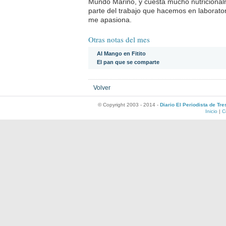
Mundo Marino, y cuesta mucho nutriciona
parte del trabajo que hacemos en laborato
me apasiona.
Otras notas del mes
Al Mango en Fitito
El pan que se comparte
Volver
© Copyright 2003 - 2014 -
Diario El Periodista de Tr
Inicio
|
C