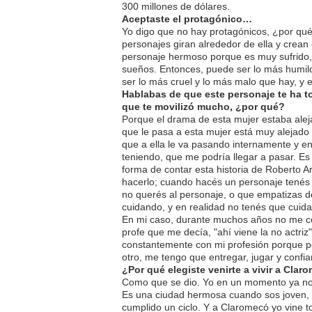
300 millones de dólares.
Aceptaste el protagónico…
Yo digo que no hay protagónicos, ¿por qué
personajes giran alrededor de ella y crean
personaje hermoso porque es muy sufrido, 
sueños. Entonces, puede ser lo más humi
ser lo más cruel y lo más malo que hay, y
Hablabas de que este personaje te ha to
que te movilizó mucho, ¿por qué?
Porque el drama de esta mujer estaba alej
que le pasa a esta mujer está muy alejado 
que a ella le va pasando internamente y en
teniendo, que me podría llegar a pasar. E
forma de contar esta historia de Roberto Arl
hacerlo; cuando hacés un personaje tenés
no querés al personaje, o que empatizas 
cuidando, y en realidad no tenés que cuida
En mi caso, durante muchos años no me con
profe que me decía, "ahí viene la no actriz
constantemente con mi profesión porque por
otro, me tengo que entregar, jugar y confiar
¿Por qué elegiste venirte a vivir a Cla
Como que se dio. Yo en un momento ya no 
Es una ciudad hermosa cuando sos joven, 
cumplido un ciclo. Y a Claromecó yo vine t