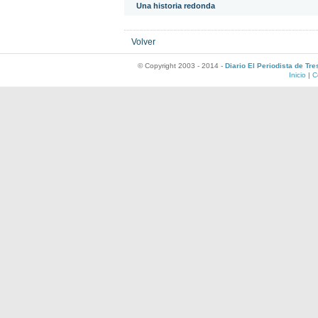
Una historia redonda
Volver
© Copyright 2003 - 2014 -
Diario El Periodista de Tr
Inicio
|
C