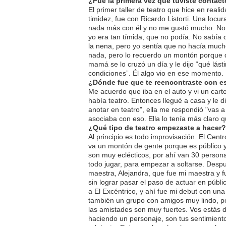
¿Fue la primera vez que tuviste contact
El primer taller de teatro que hice en reali
timidez, fue con Ricardo Listorti. Una locur
nada más con él y no me gustó mucho. No
yo era tan tímida, que no podía. No sabía
la nena, pero yo sentía que no hacía much
nada, pero lo recuerdo un montón porque
mamá se lo cruzó un día y le dijo “qué lást
condiciones”. Él algo vio en ese momento.
¿Dónde fue que te reencontraste con es
Me acuerdo que iba en el auto y vi un carte
había teatro. Entonces llegué a casa y le
anotar en teatro", ella me respondió "vas a 
asociaba con eso. Ella lo tenía más claro q
¿Qué tipo de teatro empezaste a hacer?
Al principio es todo improvisación. El Centr
va un montón de gente porque es público 
son muy eclécticos, por ahí van 30 persona
todo jugar, para empezar a soltarse. Despu
maestra, Alejandra, que fue mi maestra y f
sin lograr pasar el paso de actuar en públic
a El Excéntrico, y ahí fue mi debut con un
también un grupo con amigos muy lindo, po
las amistades son muy fuertes. Vos estás d
haciendo un personaje, son tus sentimiento