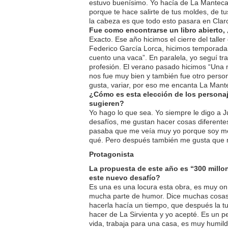
estuvo buenísimo. Yo hacía de La Mantec
porque te hace salirte de tus moldes, de t
la cabeza es que todo esto pasara en Cla
Fue como encontrarse un libro abierto,
Exacto. Ese año hicimos el cierre del taller
Federico García Lorca, hicimos temporada 
cuento una vaca”. En paralela, yo seguí tr
profesión. El verano pasado hicimos “Una
nos fue muy bien y también fue otro person
gusta, variar, por eso me encanta La Mant
¿Cómo es esta elección de los personaj
sugieren?
Yo hago lo que sea. Yo siempre le digo a J
desafíos, me gustan hacer cosas diferente
pasaba que me veía muy yo porque soy medi
qué. Pero después también me gusta que 
Protagonista
La propuesta de este año es “300 mill
este nuevo desafío?
Es una es una locura esta obra, es muy oní
mucha parte de humor. Dice muchas cos
hacerla hacía un tiempo, que después la t
hacer de La Sirvienta y yo acepté. Es un 
vida, trabaja para una casa, es muy humild