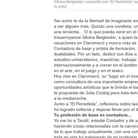
Silvina Beigbeder compartió con “El Periodista” s
la actriz
Ser actriz te da la libertad de imaginarte e
a ser alguien más. Quizás una condesa, u
una sirvienta… O lo que pueda venir en el fu
tresarroyense Silvina Beigbeder, a quien l
vacaciones en Claromecó y nunca más se p
Contadora de base y artista de formación, S
dualidades. Por un lado, dedicó sus días a 
estudios universitarios, maestrías, trabaj
internacionalmente y a crecer en el ámbito l
en el arte, en el juego y en el teatro.
Hoy vive en Claromecó, su “lugar en el mu
como consultora de una importante empresa
oportunidades artísticas que le brinda el b
la propuesta de Julia Czubaj para esta te
a la medianoche.
Junto a “El Periodista”, reflexiona sobre l
ha logrado soltarse y dejarse llevar por el 
Tu profesión de base es contadora…
Yo me fui a Tandil, estudié Contador y de 
haciendo cosas relacionadas con la carrera
de lo que trabajo actualmente, con una co
toda mi vida fui trabajando de mi profesión