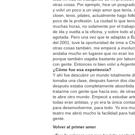
otras cosas. Por ejemplo, hice un posgrad
y volví un poco a un viejo amor que tenía, q
clown, tenis, pilates, actualmente hago fo
poco de la profesión. La ciudad lo que ten
muchas horas, no solamente por el trabajo 
de ida y vuelta a la oficina, y sobre todo a
agotada. Pero una vez que te adaptás a Bue
del 2001, tuve la oportunidad de irme a Chi
otras cosas también, me empecé a involucra
andaba mucho en lugares que no eran los p
porque también viajaba bastante por labur
con gente. Entonces ni bien volví a Argenti
¿Cómo fue esa experiencia?
Y ahí fue descubrir un mundo totalmente dis
tomaba una clase, después fueron dos clas
después estaba completamente absorbida
tratarme con gente que hacía eso, de otras
te abre otro mundo. Empecé a estudiar art
todas eran artistas, y yo era la única co
para desenvolverme, para todo. Yo era muy
teatro me abrió mucho la facilidad para ha
gente.
Volver al primer amor