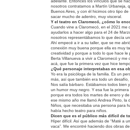
adelante. Entonces los vínculos que se ha
nosotros contratamos a Martín Urbaneja, 
Buenos Aires, y con él hicimos otro tipo d
sacar mucho de adentro, muy visceral.
Y el teatro en Claromecó, ¿cómo lo enc
Cuando vine a Claromecó, en el 2021 me c
ayudarlos a hacer algo para el 24 de Marz
nosotros representábamos lo que decía una
Ahí empecé a ir a su taller, que se me abr
conexión muy buena porque ella es muy ta
creatividad y porque a todo lo que hace le 
Berta Villanueva a vivir a Claromecó y me
acá, que fue la primera vez que hice tempo
¿Qué personaje interpretabas en esa o
Yo era la psicóloga de la familia. Es un pe
más, así que también era todo un desafío,
Nos salía bárbaro. Estábamos todos bien y 
un humor muy negro. Y esa fue la primera
porque era todos los martes de enero y d
ese mismo año me llamó Andrea Pinto, la d
Niños, que necesitaba una persona para ha
había hecho teatro para niños.
Dicen que es el público más difícil de 
Híper difícil. Así que además de “Maté a un
vaca”. Me encontré haciendo dos obras de