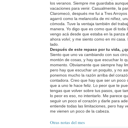
los veranos. Siempre me guardaba aunqu
vacaciones para venir. Casualmente, la p
Claromecó, después me fui a Tres Arroyos
agarró como la melancolía de mi niñez, un
cómoda. Tuve la ventaja también del trabaj
manera. Yo digo que es como que di toda la
vengo acá desde que estaba en la panza 
ahora volví; y me siento como en mi casa.
lado.
Después de este repaso por tu vida, ¿qu
Siento que uno va cambiando con sus circu
montón de cosas, y hay que escuchar lo q
momento. Obviamente que siempre hay limit
pero hay que escuchar un poquito, y no asu
ponemos mucho la razón arriba del corazón,
contadora. Creo que hay que ser un poco o
que a uno le hace feliz. Lo peor que te pu
tengas que volver sobre tus pasos, que ta
lo peor es eso, no intentarlo. Me parece q
seguir un poco el corazón y darle para ad
entiende todas las limitaciones, pero hay v
me vienen un poco de la cabeza.
Otras notas del mes