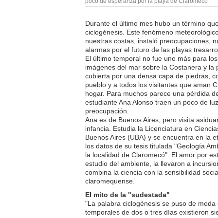
poco de esperanza por la playa de Claromecó
Durante el último mes hubo un término que t
ciclogénesis. Este fenómeno meteorológico
nuestras costas, instaló preocupaciones, n
alarmas por el futuro de las playas tresarr
El último temporal no fue uno más para lo
imágenes del mar sobre la Costanera y la p
cubierta por una densa capa de piedras, c
pueblo y a todos los visitantes que aman 
hogar. Para muchos parece una pérdida def
estudiante Ana Alonso traen un poco de l
preocupación.
Ana es de Buenos Aires, pero visita asid
infancia. Estudia la Licenciatura en Cienci
Buenos Aires (UBA) y se encuentra en la e
los datos de su tesis titulada "Geología A
la localidad de Claromecó". El amor por est
estudio del ambiente, la llevaron a incursi
combina la ciencia con la sensibilidad soci
claromequense.
El mito de la "sudestada"
"La palabra ciclogénesis se puso de moda e
temporales de dos o tres días existieron si