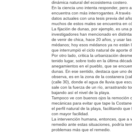
dinámica natural del ecosistema costero.
En la ciencia uno intenta responder, pero 
encuentra con más interrogantes. A través 
datos actuales con una tesis previa del año
muchos de estos males se encuentra en cóm
La fijación de dunas, por ejemplo, es una
investigadores han mencionado en distint
de venir de chica, hace 20 años, y usar la
médanos; hoy esos médanos ya no están lib
que interrumpió el ciclo natural de aporte 
Por otro lado, critica la urbanización desme
tenido lugar, sobre todo en la última décad
anegamientos en el pueblo, que se encuen
dunas. En ese sentido, destaca que uno de
observa, es en la zona de la costanera (cal
(calle 30), donde el agua de lluvia que esc
sale con la fuerza de un río, arrastrando t
bajando así el nivel de la playa.
Tampoco ve con buenos ojos la remoción c
mecánicas para evitar que tape la Costane
el perfil natural de la playa, facilitando qu
con mayor facilidad.
La intervención humana, entonces, que a 
remedio ante estas situaciones, podría ter
problemas más que el remedio.