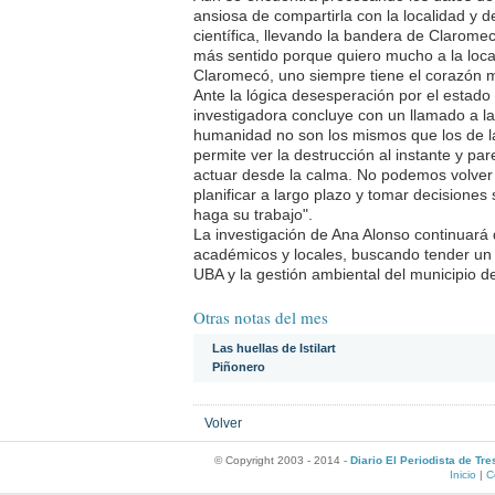
ansiosa de compartirla con la localidad y d
científica, llevando la bandera de Claromec
más sentido porque quiero mucho a la loc
Claromecó, uno siempre tiene el corazón m
Ante la lógica desesperación por el estado 
investigadora concluye con un llamado a la 
humanidad no son los mismos que los de la
permite ver la destrucción al instante y pa
actuar desde la calma. No podemos volver 
planificar a largo plazo y tomar decisiones
haga su trabajo".
La investigación de Ana Alonso continuará
académicos y locales, buscando tender un pu
UBA y la gestión ambiental del municipio d
Otras notas del mes
Las huellas de Istilart
Piñonero
Volver
© Copyright 2003 - 2014 -
Diario El Periodista de Tr
Inicio
|
C