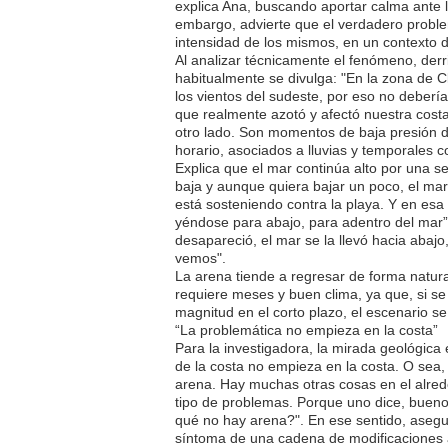
explica Ana, buscando aportar calma ante 
embargo, advierte que el verdadero problem
intensidad de los mismos, en un contexto 
Al analizar técnicamente el fenómeno, derr
habitualmente se divulga: "En la zona de 
los vientos del sudeste, por eso no debería
que realmente azotó y afectó nuestra costa
otro lado. Son momentos de baja presión do
horario, asociados a lluvias y temporales c
Explica que el mar continúa alto por una s
baja y aunque quiera bajar un poco, el mar
está sosteniendo contra la playa. Y en esa 
yéndose para abajo, para adentro del mar”.
desapareció, el mar se la llevó hacia abaj
vemos".
La arena tiende a regresar de forma natura
requiere meses y buen clima, ya que, si se
magnitud en el corto plazo, el escenario se
“La problemática no empieza en la costa”
Para la investigadora, la mirada geológica
de la costa no empieza en la costa. O sea, 
arena. Hay muchas otras cosas en el alre
tipo de problemas. Porque uno dice, bueno
qué no hay arena?". En ese sentido, asegur
síntoma de una cadena de modificaciones al